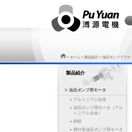
>
ホーム
>
製品紹介
> 油压ポンプブラケ
製品紹介
油压ポンプ用モータ
アルミニウム合金
油压ポンプ用モータ（アル
ミニウム合金）
鋳鉄
脚付形油压ポンプ用モータ