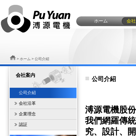
ホーム
会社
>
ホーム
> 公司介紹
会社案内
公司介紹
公司介紹
会社沿革
溥源電機股份
企業理念
我們網羅傳統
認証
究、設計、開